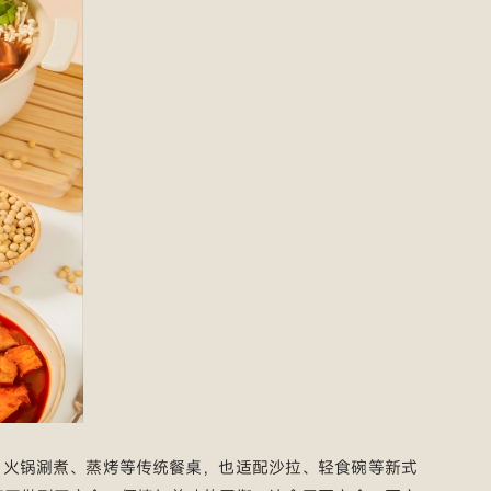
、火锅涮煮、蒸烤等传统餐桌，也适配沙拉、轻食碗等新式