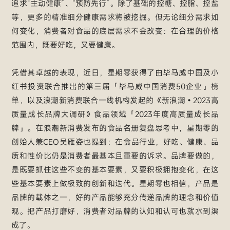
追求“主动健康”、“预防先行”。除了基础的控糖、控脂、控盐
等，更多的精准细分健康需求将被挖掘。但无论细分需求如
何变化，消费者对食品的底层需求不会改变：在合理的价格
范围内，既要好吃，又要健康。
凭借其卓越的表现，近日，星期零获得了由毕马威中国及小
红书投资联合推出的第三届「毕马威中国消费50企业」榜
单，以及浪潮新消费联合一线机构发起的《新浪潮•2023高
质量成长品牌大调研》食品领域「2023年度高质量成长品
牌」。在浪潮新消费发布的食品名册复盘思考中，星期零的
创始人兼CEO吴雁姿也提到：在食品行业，好吃、健康、品
质和性价比仍是消费者最基本且重要的诉求。品牌要做的，
是既要抓住这些不变的基本要素，又要积极拥抱变化，在这
些基本要素上做极致的创新和迭代。星期零也相信，产品是
品牌的载体之一，好的产品能够充分传递品牌的理念和价值
观。把产品打磨好，消费者对品牌的认知和认可也就水到渠
成了。