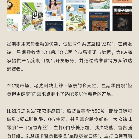
星期零用双轮驱动的优势，促进两个渠道互相“成就”。在研发
端，星期零收集TO B和TO C两个市场资讯与数据，为KA商
家提供产品定制和餐品开发服务，并通过精准营销方案触达
消费者。
在C端市场，考虑到线上线下场景的多元性，星期零围绕“轻
负担更健康”的需求点推出了适配多层消费者的产品。
比如冷冻食品“花花零感包”，脂肪含量降低50%，部分口味可
做到0反式脂肪酸、0抗生素，并且富含膳食纤维。大众辣味
零食“一口植物肉丝”，主打0白砂糖添加，减油减盐，富含膳
食纤维。以及控卡轻负担零食“星期零蛋白棒”，主打 Q弹有嚼